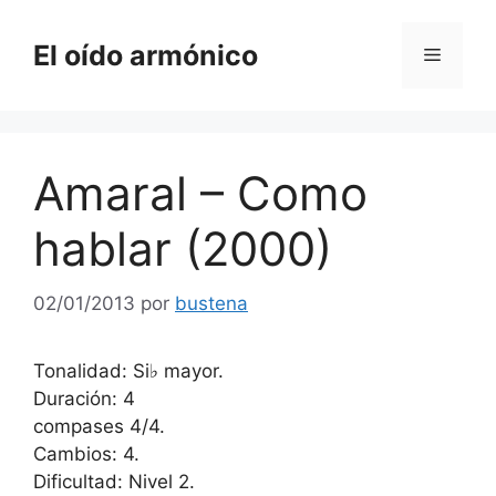
Saltar
al
El oído armónico
Menú
contenido
Amaral – Como
hablar (2000)
02/01/2013
por
bustena
Tonalidad: Si♭ mayor.
Duración: 4
compases 4/4.
Cambios: 4.
Dificultad: Nivel 2.