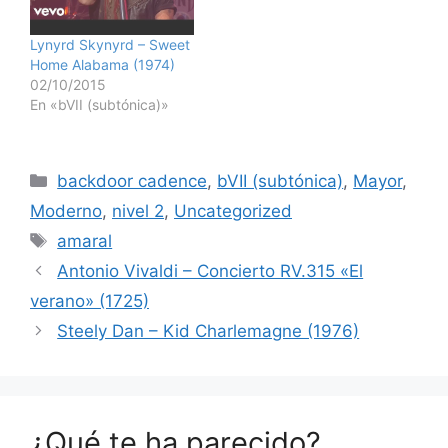
Lynyrd Skynyrd – Sweet
Home Alabama (1974)
02/10/2015
En «bVII (subtónica)»
Categorías
backdoor cadence
,
bVII (subtónica)
,
Mayor
,
Moderno
,
nivel 2
,
Uncategorized
Etiquetas
amaral
Antonio Vivaldi – Concierto RV.315 «El
verano» (1725)
Steely Dan – Kid Charlemagne (1976)
¿Qué te ha parecido?