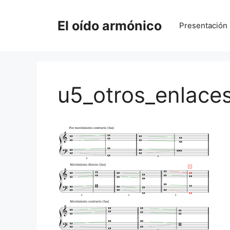
Saltar
al
El oído armónico
Presentación
contenido
u5_otros_enlace