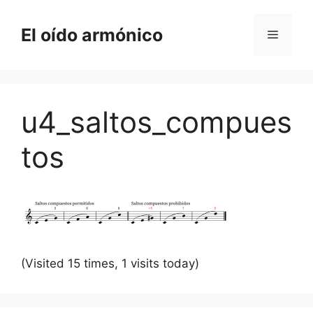
Saltar
al
El oído armónico
Menú
contenido
u4_saltos_compues
tos
(Visited 15 times, 1 visits today)