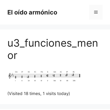
Saltar
al
El oído armónico
Menú
contenido
u3_funciones_men
or
(Visited 18 times, 1 visits today)