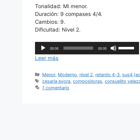
Tonalidad: Mi menor.
Duración: 9 compases 4/4.
Cambios: 9.
Dificultad: Nivel 2.
Reproductor
Utiliza
00:00
00:00
de
las
Leer más
audio
teclas
de
Categorías
Menor
,
Moderno
,
nivel 2
,
retardo 4-3
,
sus4 (ac
flecha
Etiquetas
cesaria evora
,
compositoras
,
consuelito velaz
arriba/ab
1 comentario
para
aumentar
o
disminuir
el
volumen.