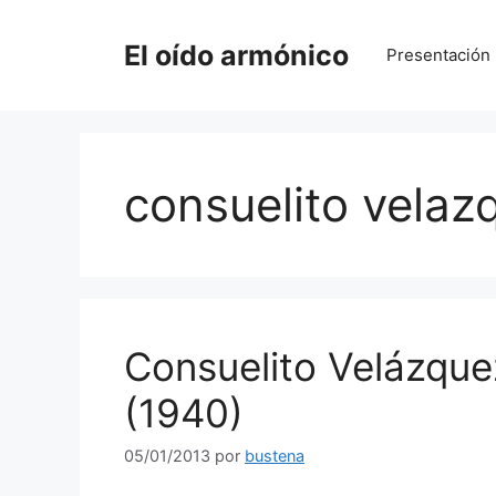
Saltar
al
El oído armónico
Presentación
contenido
consuelito velaz
Consuelito Velázqu
(1940)
05/01/2013
por
bustena