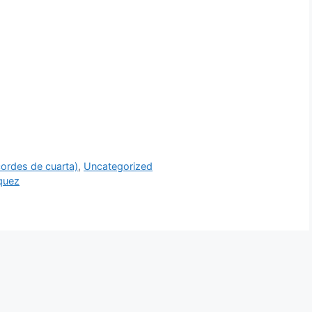
ordes de cuarta)
,
Uncategorized
quez
ajo