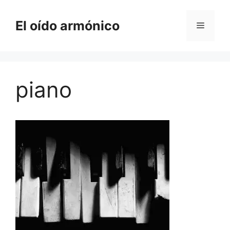
Saltar
al
El oído armónico
Menú
contenido
piano