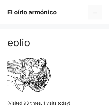
Saltar
al
El oído armónico
Menú
contenido
eolio
(Visited 93 times, 1 visits today)