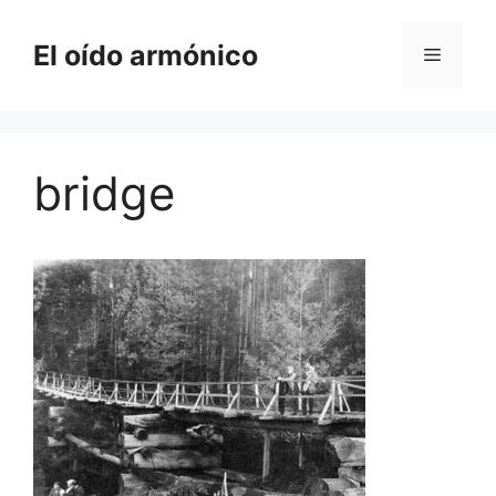
Saltar
al
El oído armónico
Menú
contenido
bridge