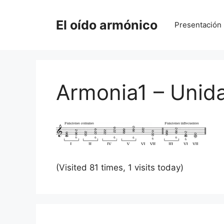
Saltar
al
El oído armónico
Presentación
contenido
Armonia1 – Unid
(Visited 81 times, 1 visits today)