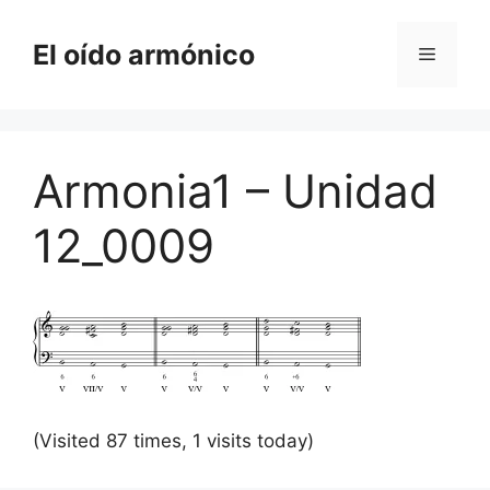
Saltar
al
El oído armónico
Menú
contenido
Armonia1 – Unidad
12_0009
(Visited 87 times, 1 visits today)