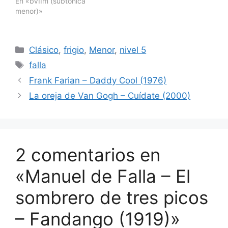
En «bVIIm (subtónica
menor)»
Categorías
Clásico
,
frigio
,
Menor
,
nivel 5
Etiquetas
falla
Frank Farian – Daddy Cool (1976)
La oreja de Van Gogh – Cuídate (2000)
2 comentarios en
«Manuel de Falla – El
sombrero de tres picos
– Fandango (1919)»