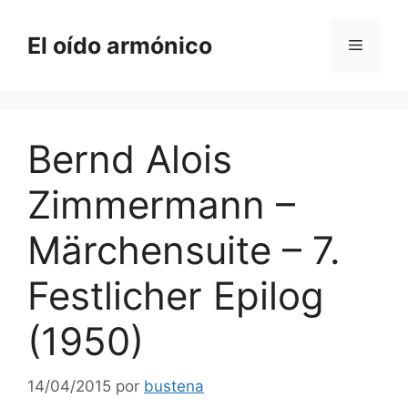
Saltar
al
El oído armónico
Menú
contenido
Bernd Alois
Zimmermann –
Märchensuite – 7.
Festlicher Epilog
(1950)
14/04/2015
por
bustena