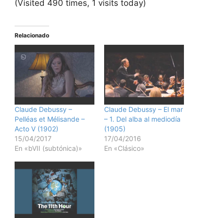
(Visited 490 times, 1 visits today)
Relacionado
Claude Debussy –
Claude Debussy – El mar
Pelléas et Mélisande –
– 1. Del alba al mediodía
Acto V (1902)
(1905)
15/04/2017
17/04/2016
En «bVII (subtónica)»
En «Clásico»