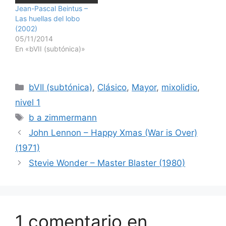
Jean-Pascal Beintus –
Las huellas del lobo
(2002)
05/11/2014
En «bVII (subtónica)»
Categorías
bVII (subtónica)
,
Clásico
,
Mayor
,
mixolidio
,
nivel 1
Etiquetas
b a zimmermann
John Lennon – Happy Xmas (War is Over)
(1971)
Stevie Wonder – Master Blaster (1980)
1 comentario en