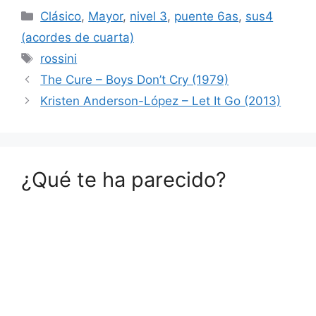
Categorías
Clásico
,
Mayor
,
nivel 3
,
puente 6as
,
sus4
(acordes de cuarta)
Etiquetas
rossini
The Cure – Boys Don’t Cry (1979)
Kristen Anderson-López – Let It Go (2013)
¿Qué te ha parecido?