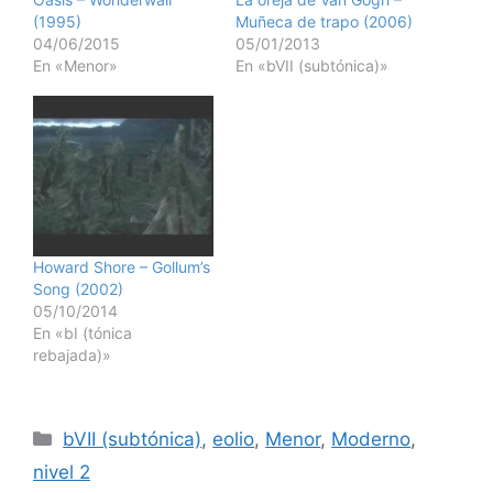
(1995)
Muñeca de trapo (2006)
04/06/2015
05/01/2013
En «Menor»
En «bVII (subtónica)»
Howard Shore – Gollum’s
Song (2002)
05/10/2014
En «bI (tónica
rebajada)»
Categorías
bVII (subtónica)
,
eolio
,
Menor
,
Moderno
,
nivel 2