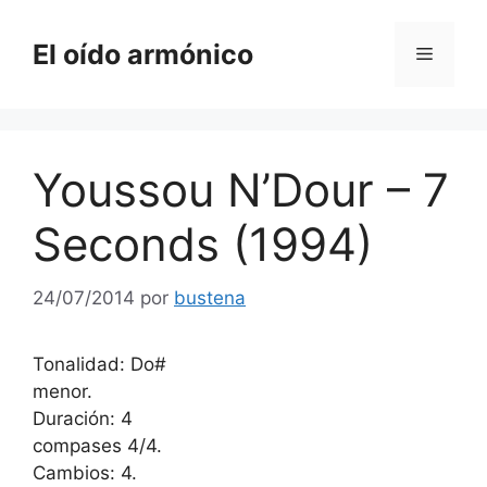
Saltar
al
El oído armónico
Menú
contenido
Youssou N’Dour – 7
Seconds (1994)
24/07/2014
por
bustena
Tonalidad: Do#
menor.
Duración: 4
compases 4/4.
Cambios: 4.