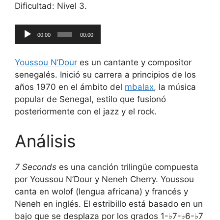
Dificultad: Nivel 3.
Reproductor
00:00
00:00
de
audio
Youssou N’Dour
es un cantante y compositor
senegalés. Inició su carrera a principios de los
años 1970 en el ámbito del
mbalax
, la música
popular de Senegal, estilo que fusionó
posteriormente con el jazz y el rock.
Análisis
7 Seconds
es una canción trilingüe compuesta
por Youssou N’Dour y Neneh Cherry. Youssou
canta en wolof (lengua africana) y francés y
Neneh en inglés. El estribillo está basado en un
bajo que se desplaza por los grados 1-♭7-♭6-♭7