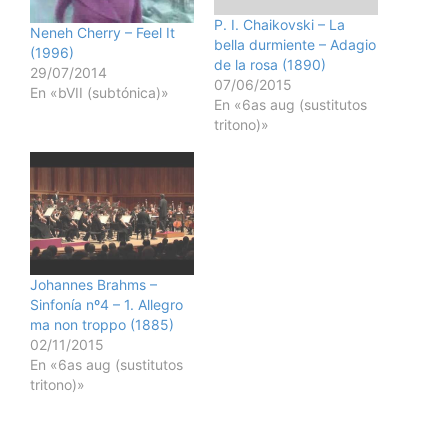
P. I. Chaikovski – La
Neneh Cherry – Feel It
bella durmiente – Adagio
(1996)
de la rosa (1890)
29/07/2014
07/06/2015
En «bVII (subtónica)»
En «6as aug (sustitutos
tritono)»
Johannes Brahms –
Sinfonía nº4 – 1. Allegro
ma non troppo (1885)
02/11/2015
En «6as aug (sustitutos
tritono)»