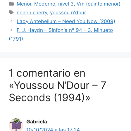
Categorías
Menor
,
Moderno
,
nivel 3
,
Vm (quinto menor)
Etiquetas
neneh cherry
,
youssou n'dour
Lady Antebellum – Need You Now (2009)
F. J. Haydn – Sinfonía nº 94 – 3. Minueto
(1791)
1 comentario en
«Youssou N’Dour – 7
Seconds (1994)»
Gabriela
10/10/2024 a las 17:24