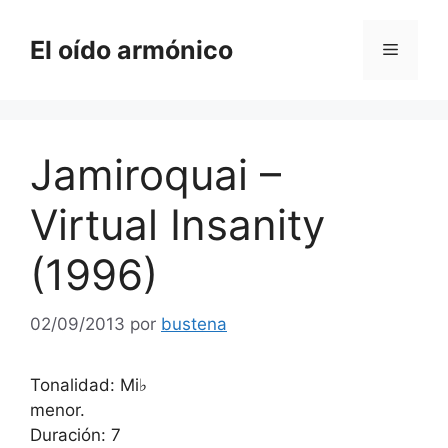
Saltar
al
El oído armónico
Menú
contenido
Jamiroquai –
Virtual Insanity
(1996)
02/09/2013
por
bustena
Tonalidad: Mi♭
menor.
Duración: 7