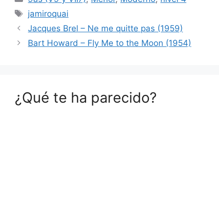
Etiquetas
jamiroquai
Jacques Brel – Ne me quitte pas (1959)
Bart Howard – Fly Me to the Moon (1954)
¿Qué te ha parecido?