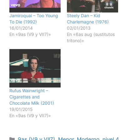
Jamiroquai – Too Young
Steely Dan – Kid
To Die (1992)
Charlemagne (1976)
16/01/2014
02/01/2013
En «9as (V9 y VII7)»
En «6as aug (sustitutos
tritono)»
Rufus Wainwright –
Cigarettes and
Chocolate Milk (2001)
19/01/2015
En «9as (V9 y VII7)»
Categorías
9as (V9 y VII7)
,
Menor
,
Moderno
,
nivel 4