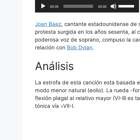
Reproductor
Utiliza
00:00
00:00
de
las
audio
teclas
Joan Baez
, cantante estadounidense de m
de
protesta surgida en los años sesenta, al
flecha
poderosa voz de soprano, compuso la ca
arriba/ab
relación con
Bob Dylan
.
para
aumentar
Análisis
o
disminuir
el
La estrofa de esta canción esta basada e
volumen.
modo menor natural (eolio). La rueda -form
flexión plagal al relativo mayor (VI-III es
tónica vía ♭VII-I.