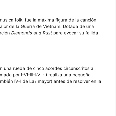
úsica folk, fue la máxima figura de la canción
 calor de la Guerra de Vietnam. Dotada de una
nción
Diamonds and Rust
para evocar su fallida
ajo
n una rueda de cinco acordes circunscritos al
ada por I-VI-III-♭VII-I) realiza una pequeña
 también IV-I de La♭ mayor) antes de resolver en la