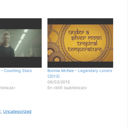
– Counting Stars
Bonnie McKee – Legendary Lovers
(2013)
06/03/2015
btónica)»
En «bVII (subtónica)»
2
,
Uncategorized