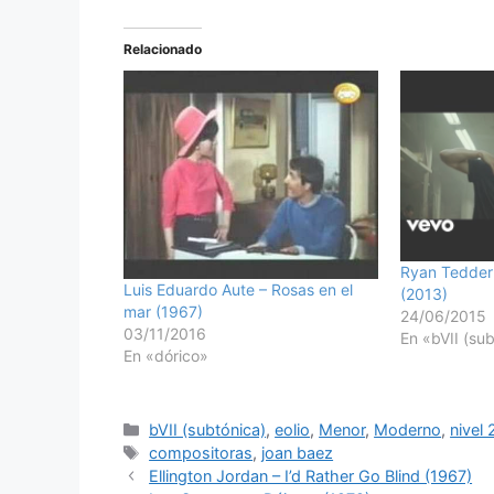
Relacionado
Ryan Tedder 
Luis Eduardo Aute – Rosas en el
(2013)
mar (1967)
24/06/2015
03/11/2016
En «bVII (su
En «dórico»
Categorías
bVII (subtónica)
,
eolio
,
Menor
,
Moderno
,
nivel 
Etiquetas
compositoras
,
joan baez
Ellington Jordan – I’d Rather Go Blind (1967)