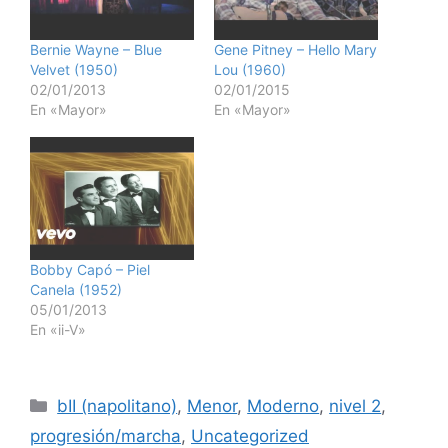
Bernie Wayne – Blue
Gene Pitney – Hello Mary
Velvet (1950)
Lou (1960)
02/01/2013
02/01/2015
En «Mayor»
En «Mayor»
Bobby Capó – Piel
Canela (1952)
05/01/2013
En «ii-V»
Categorías
bII (napolitano)
,
Menor
,
Moderno
,
nivel 2
,
progresión/marcha
,
Uncategorized