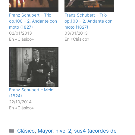
Franz Schubert – Trío
Franz Schubert – Trío
op.100 – 2. Andante con
op.100 – 2. Andante con
moto (1827)
moto (1827)
02/01/2013
03/01/2013
En «Clásico»
En «Clásico»
Franz Schubert – Mein!
(1824)
22/10/2014
En «Clásico»
Categorías
Clásico
,
Mayor
,
nivel 2
,
sus4 (acordes de