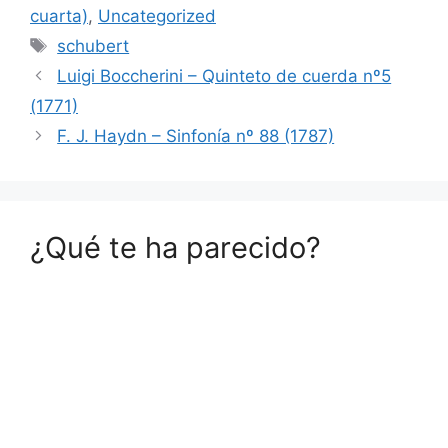
cuarta)
,
Uncategorized
Etiquetas
schubert
Luigi Boccherini – Quinteto de cuerda nº5
(1771)
F. J. Haydn – Sinfonía nº 88 (1787)
¿Qué te ha parecido?