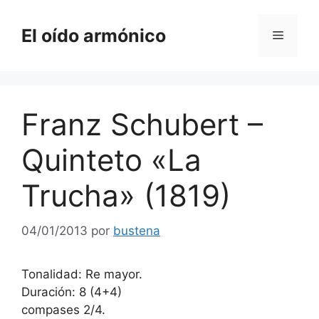
Saltar
al
El oído armónico
Menú
contenido
Franz Schubert –
Quinteto «La
Trucha» (1819)
04/01/2013
por
bustena
Tonalidad: Re mayor.
Duración: 8 (4+4)
compases 2/4.