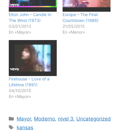
Elton John – Candle In
Europe – The Final
The Wind (1973)
Countdown (1986)
03/01/2013
21/05/2015
En «Mayor»
En «Menor»
Firehouse – Love of a
Lifetime (1991)
04/10/2015
En «Mayor»
Categorías
Mayor
,
Moderno
,
nivel 3
,
Uncategorized
Etiquetas
kansas