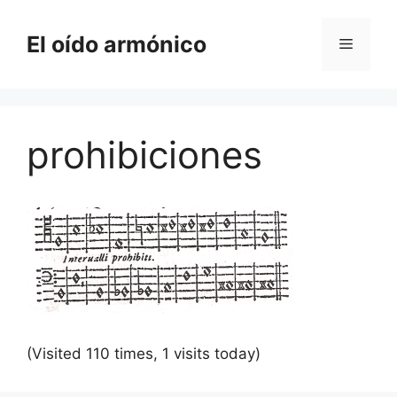
Saltar
al
El oído armónico
Menú
contenido
prohibiciones
(Visited 110 times, 1 visits today)