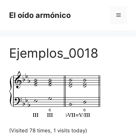
Saltar
al
El oído armónico
Menú
contenido
Ejemplos_0018
(Visited 78 times, 1 visits today)