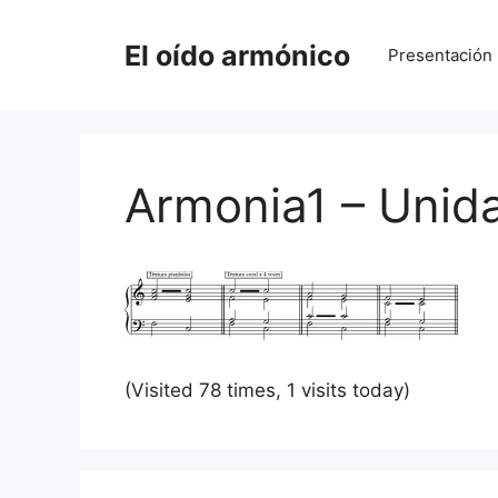
Saltar
al
El oído armónico
Presentación
contenido
Armonia1 – Unid
(Visited 78 times, 1 visits today)