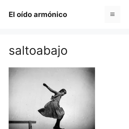
Saltar
al
El oído armónico
Menú
contenido
saltoabajo