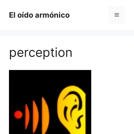
Saltar
al
El oído armónico
Menú
contenido
perception