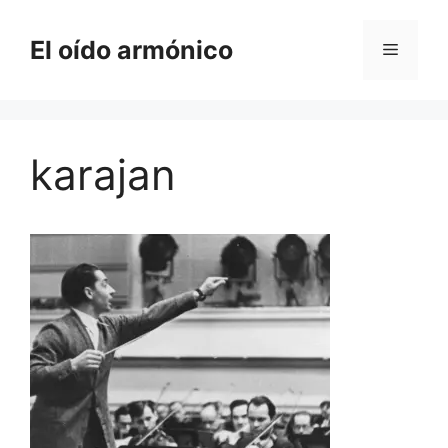
Saltar
al
El oído armónico
Menú
contenido
karajan