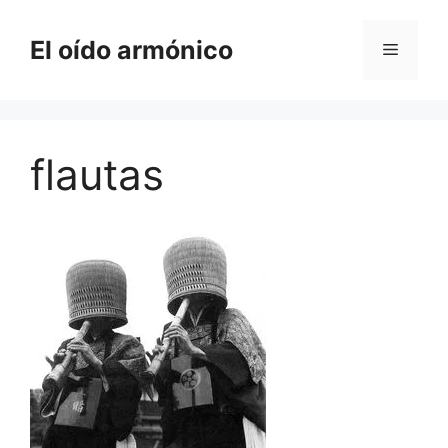
Saltar
al
El oído armónico
Menú
contenido
flautas