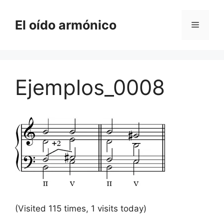
Saltar
al
El oído armónico
Menú
contenido
Ejemplos_0008
(Visited 115 times, 1 visits today)