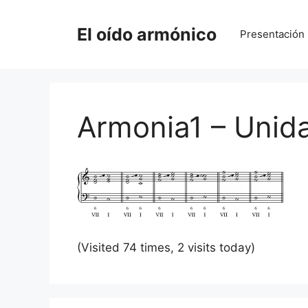
Saltar
al
El oído armónico
Presentación
contenido
Armonia1 – Unid
(Visited 74 times, 2 visits today)