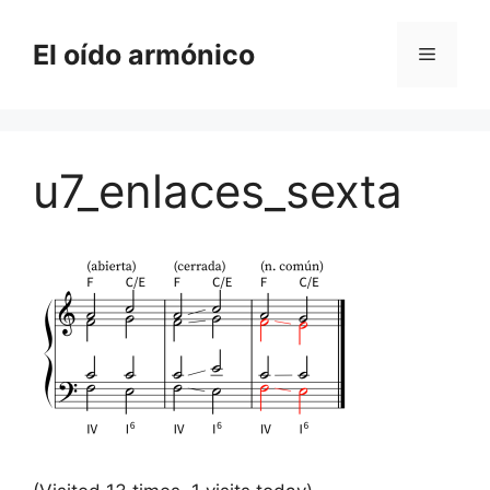
Saltar
al
El oído armónico
Menú
contenido
u7_enlaces_sexta